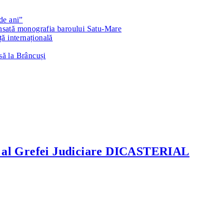
 de ani”
lansată monografia baroului Satu-Mare
ă internațională
să la Brâncuși
nal al Grefei Judiciare DICASTERIAL