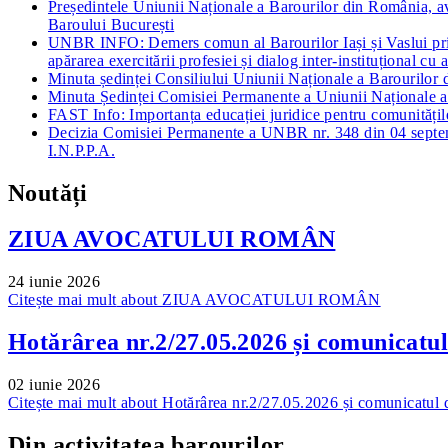
Președintele Uniunii Naționale a Barourilor din România, av
Baroului București
UNBR INFO: Demers comun al Barourilor Iași și Vaslui privin
apărarea exercitării profesiei și dialog inter-instituțional cu a
Minuta ședinței Consiliului Uniunii Naționale a Barouril
Minuta Ședinței Comisiei Permanente a Uniunii Naționale
FAST Info: Importanța educației juridice pentru comunitățil
Decizia Comisiei Permanente a UNBR nr. 348 din 04 septembr
I.N.P.P.A.
Noutăți
ZIUA AVOCATULUI ROMÂN
24 iunie 2026
Citește mai mult
about ZIUA AVOCATULUI ROMÂN
Hotărârea nr.2/27.05.2026 și comunicatu
02 iunie 2026
Citește mai mult
about Hotărârea nr.2/27.05.2026 și comunicatul
Din activitatea barourilor