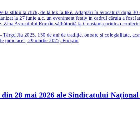
la stilou la click, de la lex la like. Adaptări în avocatură după 30
nizat la 27 iunie a.c. un eveniment festiv în cadrul căruia a fost 
. Ziua Avocatului Român sărbătorită la Constanța printr-o conferinț
Târgu Jiu 2025. 150 de ani de tradiție, onoare și colegialitate, aca
le judiciare”, 29 martie 2025, Focșani
l din 28 mai 2026 ale Sindicatului Națio