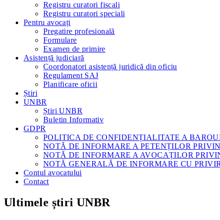
Registru curatori fiscali
Registru curatori speciali
Pentru avocați
Pregatire profesională
Formulare
Examen de primire
Asistență judiciară
Coordonatori asistență juridică din oficiu
Regulament SAJ
Planificare oficii
Știri
UNBR
Știri UNBR
Buletin Informativ
GDPR
POLITICA DE CONFIDENȚIALITATE A BAROU
NOTĂ DE INFORMARE A PETENȚILOR PRIV
NOTĂ DE INFORMARE A AVOCAȚILOR PRIV
NOTĂ GENERALĂ DE INFORMARE CU PRIVI
Contul avocatului
Contact
Ultimele știri UNBR