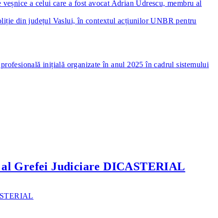
le veșnice a celui care a fost avocat Adrian Udrescu, membru al
liție din județul Vaslui, în contextul acțiunilor UNBR pentru
ofesională inițială organizate în anul 2025 în cadrul sistemului
nal al Grefei Judiciare DICASTERIAL
ICASTERIAL