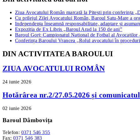
Ziua Avocatului Român marcată la Pitești prin conferința „De 
Cu prilejul Zilei Avocatului Român, Baroul Satu-Mare a orga
Independența înseamnă responsabilitate, adaptare și asumare
Expoziția de Ex Libris „Baroul Arad la 150 de ani”
Baroul Gorj: Campionatul Național de Fotbal al Avocaților – 
Conferința Baroului Vrancea „Rolul avocatului în proceduri
DIN ACTIVITATEA BAROULUI
ZIUA AVOCATULUI ROMÂN
24 iunie 2026
Hotărârea nr.2/27.05.2026 și comunicatu
02 iunie 2026
Baroul Dâmbovița
Telefon:
0371 546 355
Fax:
0371 546 383