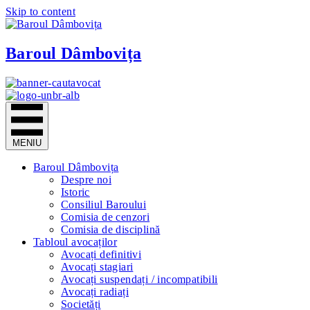
Skip to content
Baroul Dâmbovița
MENIU
Baroul Dâmbovița
Despre noi
Istoric
Consiliul Baroului
Comisia de cenzori
Comisia de disciplină
Tabloul avocaților
Avocați definitivi
Avocați stagiari
Avocați suspendați / incompatibili
Avocați radiați
Societăți