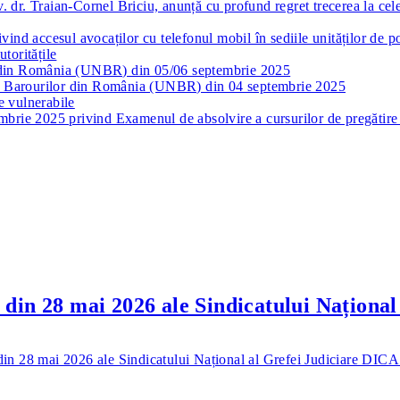
. dr. Traian-Cornel Briciu, anunță cu profund regret trecerea la ce
d accesul avocaților cu telefonul mobil în sediile unităților de po
utoritățile
or din România (UNBR) din 05/06 septembrie 2025
 a Barourilor din România (UNBR) din 04 septembrie 2025
e vulnerabile
ie 2025 privind Examenul de absolvire a cursurilor de pregătire pr
l din 28 mai 2026 ale Sindicatului Națio
 din 28 mai 2026 ale Sindicatului Național al Grefei Judiciare D