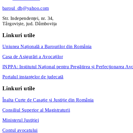
baroul_db@yahoo.com
Str. Independenței, nr. 34,
Târgoviște, jud. Dâmbovița
Linkuri utile
Uniunea Națională a Barourilor din România
Casa de Asigurări a Avocaților
INPPA: Institutul Național pentru Pregătirea și Perfecționarea Avo
Portalul instanțelor de judecată
Linkuri utile
Înalta Curte de Casație și Justiție din România
Consiliul Superior al Magistraturii
Ministerul Justiției
Contul avocatului